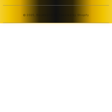
© 2025,
BUJANGTOTO
Powered by Shopify