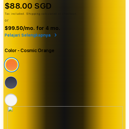
$88.00 SGD
Tax included.
Shipping
calculated at checkout.
or
$99.50
/mo. for 4 mo.
Pelajari Selengkapnya
Color
- Cosmic Orange