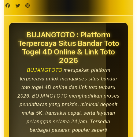
BUJANGTOTO : Platform
Terpercaya Situs Bandar Toto
Togel 4D Online & Link Toto
2026
BUJANGTOTO
merupakan platform
terpercaya untuk mengakses situs bandar
toto togel 4D online dan link toto terbaru
2026. BUJANGTOTO menghadirkan proses
pendaftaran yang praktis, minimal deposit
mulai 5K, transaksi cepat, serta layanan
pelanggan selama 24 jam. Tersedia
berbagai pasaran populer seperti