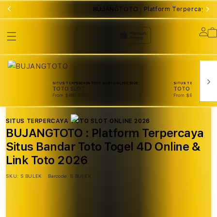
BUJANGTOTO : Platform Terpercaya Sit
Lo
in
SITUS TERPERCAYA TOTO SLOT ONLINE 2026
SITUS TERPERCAYA TO
TOTO SLOT
TOTO SLOT ONL
From $888 SGD
From $888 SGD
SITUS TERPERCAYA TOTO SLOT ONLINE 2026
BUJANGTOTO : Platform Terpercaya
Situs Bandar Toto Togel 4D Online &
Link Toto 2026
SKU:
S BULEK
Barcode:
S BULEK