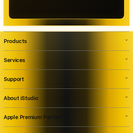
benar agar proses verifikasi dapat
BUJANGTOTO tersedia selama 24
mengakses halaman daftar, login,
dilakukan dengan lancar.
jam untuk membantu pertanyaan
dan download APK ketika alamat
mengenai pendaftaran, login,
utama mengalami gangguan.
deposit, penarikan dana, promosi,
Hindari menggunakan tautan yang
link alternatif, dan download APK.
berasal dari sumber tidak dikenal.
Products
Pengguna dapat menghubungi tim
bantuan melalui fitur live chat yang
tersedia pada halaman resmi.
Services
BUJANGTOTO
TOTO SLOT
Support
AppleCare+
TOTO SLOT ONLINE
Corporate
SITUS TOTO SLOT
About iStudio
My Account
BUJANGTOTO
LOGIN BUJANGTOTO
Collection & Delivery
Elush Service Provider
SITUS TOGEL
Apple Premium Partner
About Us
Returns & Exchanges
Financing Options
BANDAR TOTO
Find an iStudio near you
Contact Us