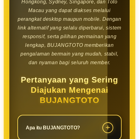
Hongkong, Sydney, Singapore, dan Toto
Macau yang dapat diakses melalui
perangkat desktop maupun mobile. Dengan
link alternatif yang selalu diperbarui, sistem
responsif, serta pilihan permainan yang
lengkap, BUJANGTOTO memberikan
pengalaman bermain yang mudah, stabil,
dan nyaman bagi seluruh member.
Pertanyaan yang Sering
Diajukan Mengenai
BUJANGTOTO
Apa itu BUJANGTOTO?